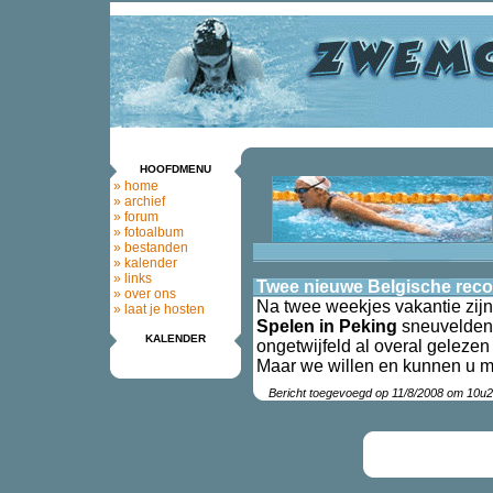
HOOFDMENU
» home
» archief
» forum
» fotoalbum
» bestanden
» kalender
» links
Twee nieuwe Belgische rec
» over ons
Na twee weekjes vakantie zijn
» laat je hosten
Spelen in Peking
sneuvelden 
KALENDER
ongetwijfeld al overal gelezen
Maar we willen en kunnen u m
Bericht toegevoegd op 11/8/2008 om 10u