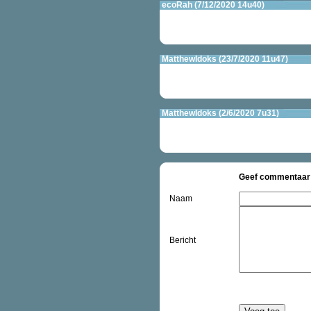
ecoRah (7/12/2020 14u40)
MatthewIdoks (23/7/2020 11u47)
MatthewIdoks (2/6/2020 7u31)
Geef commentaar
Naam
Bericht