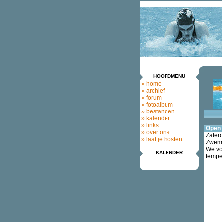
HOOFDMENU
» home
» archief
» forum
» fotoalbum
» bestanden
» kalender
» links
Open 
» over ons
Zater
» laat je hosten
Zwemv
We von
KALENDER
temper