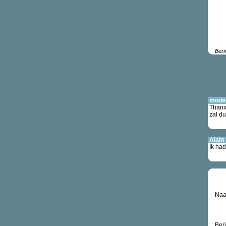
Beri
moder
Thanx
zal du
Alain
Ik ha
Na
Beri