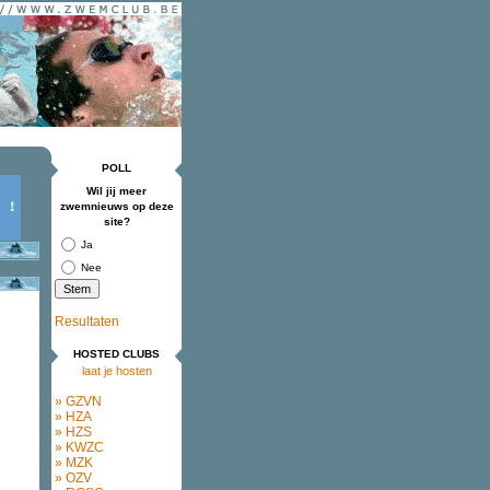
POLL
Wil jij meer
zwemnieuws op deze
site?
Ja
Nee
Resultaten
HOSTED CLUBS
laat je hosten
» GZVN
» HZA
» HZS
» KWZC
» MZK
» OZV