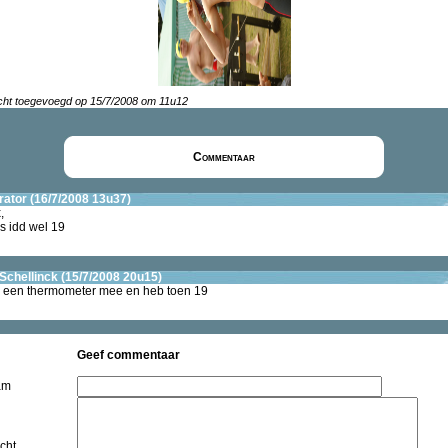
cht toegevoegd op 15/7/2008 om 11u12
Commentaar
ator (16/7/2008 13u37)
,
s idd wel 19
 Schellinck (15/7/2008 20u15)
d een thermometer mee en heb toen 19
Geef commentaar
am
cht