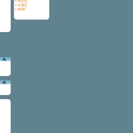
» RGSC
» UZKZ
» WZK