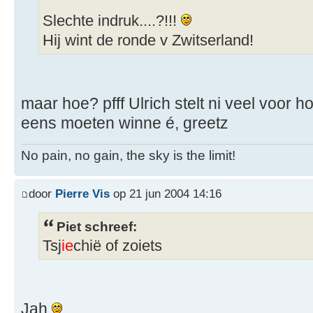
Slechte indruk....?!!!
Hij wint de ronde v Zwitserland!
maar hoe? pfff Ulrich stelt ni veel voor h
eens moeten winne é, greetz
No pain, no gain, the sky is the limit!
door
Pierre Vis
op 21 jun 2004 14:16
Piet schreef:
Tsj
ie
chië of zoiets
Jah