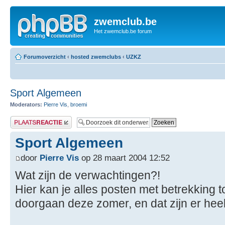
zwemclub.be
Het zwemclub.be forum
Forumoverzicht
‹
hosted zwemclubs
‹
UZKZ
Sport Algemeen
Moderators:
Pierre Vis
,
broemi
Plaats een reactie
Sport Algemeen
door
Pierre Vis
op 28 maart 2004 12:52
Wat zijn de verwachtingen?!
Hier kan je alles posten met betrekking 
doorgaan deze zomer, en dat zijn er heel