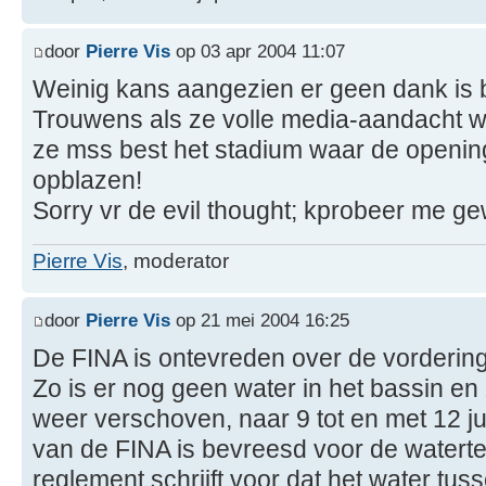
door
Pierre Vis
op 03 apr 2004 11:07
Weinig kans aangezien er geen dank is
Trouwens als ze volle media-aandacht wi
ze mss best het stadium waar de opening
opblazen!
Sorry vr de evil thought; kprobeer me g
Pierre Vis
, moderator
door
Pierre Vis
op 21 mei 2004 16:25
De FINA is ontevreden over de vorderin
Zo is er nog geen water in het bassin en 
weer verschoven, naar 9 tot en met 12 j
van de FINA is bevreesd voor de watert
reglement schrijft voor dat het water tu