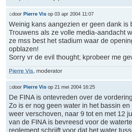
door
Pierre Vis
op 03 apr 2004 11:07
Weinig kans aangezien er geen dank is
Trouwens als ze volle media-aandacht wi
ze mss best het stadium waar de opening
opblazen!
Sorry vr de evil thought; kprobeer me g
Pierre Vis
, moderator
door
Pierre Vis
op 21 mei 2004 16:25
De FINA is ontevreden over de vorderin
Zo is er nog geen water in het bassin en 
weer verschoven, naar 9 tot en met 12 j
van de FINA is bevreesd voor de watert
reglement schrijft voor dat het water tu