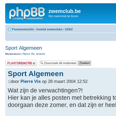
zwemclub.be
Het zwemclub.be forum
Forumoverzicht
‹
hosted zwemclubs
‹
UZKZ
Sport Algemeen
Moderators:
Pierre Vis
,
broemi
Plaats een reactie
Sport Algemeen
door
Pierre Vis
op 28 maart 2004 12:52
Wat zijn de verwachtingen?!
Hier kan je alles posten met betrekking 
doorgaan deze zomer, en dat zijn er heel