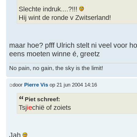
Slechte indruk....?!!!
Hij wint de ronde v Zwitserland!
maar hoe? pfff Ulrich stelt ni veel voor h
eens moeten winne é, greetz
No pain, no gain, the sky is the limit!
door
Pierre Vis
op 21 jun 2004 14:16
Piet schreef:
Tsj
ie
chië of zoiets
Jah