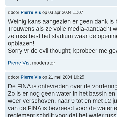
door
Pierre Vis
op 03 apr 2004 11:07
Weinig kans aangezien er geen dank is
Trouwens als ze volle media-aandacht wi
ze mss best het stadium waar de opening
opblazen!
Sorry vr de evil thought; kprobeer me g
Pierre Vis
, moderator
door
Pierre Vis
op 21 mei 2004 16:25
De FINA is ontevreden over de vorderin
Zo is er nog geen water in het bassin en 
weer verschoven, naar 9 tot en met 12 j
van de FINA is bevreesd voor de watert
reglement schrijft voor dat het water tu