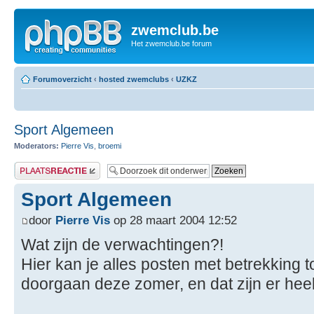
zwemclub.be
Het zwemclub.be forum
Forumoverzicht
‹
hosted zwemclubs
‹
UZKZ
Sport Algemeen
Moderators:
Pierre Vis
,
broemi
Plaats een reactie
Sport Algemeen
door
Pierre Vis
op 28 maart 2004 12:52
Wat zijn de verwachtingen?!
Hier kan je alles posten met betrekking 
doorgaan deze zomer, en dat zijn er heel