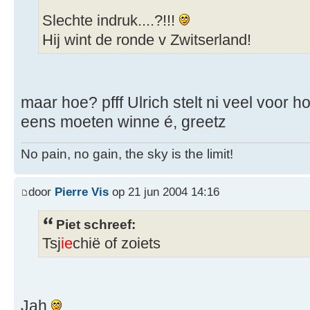
Slechte indruk....?!!!
Hij wint de ronde v Zwitserland!
maar hoe? pfff Ulrich stelt ni veel voor h
eens moeten winne é, greetz
No pain, no gain, the sky is the limit!
door
Pierre Vis
op 21 jun 2004 14:16
Piet schreef:
Tsj
ie
chië of zoiets
Jah