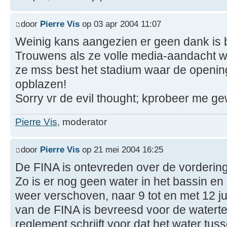
door
Pierre Vis
op 03 apr 2004 11:07
Weinig kans aangezien er geen dank is
Trouwens als ze volle media-aandacht wi
ze mss best het stadium waar de opening
opblazen!
Sorry vr de evil thought; kprobeer me g
Pierre Vis
, moderator
door
Pierre Vis
op 21 mei 2004 16:25
De FINA is ontevreden over de vorderin
Zo is er nog geen water in het bassin en 
weer verschoven, naar 9 tot en met 12 j
van de FINA is bevreesd voor de watert
reglement schrijft voor dat het water tu