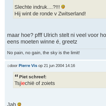
Slechte indruk....?!!!
Hij wint de ronde v Zwitserland!
maar hoe? pfff Ulrich stelt ni veel voor h
eens moeten winne é, greetz
No pain, no gain, the sky is the limit!
door
Pierre Vis
op 21 jun 2004 14:16
Piet schreef:
Tsj
ie
chië of zoiets
Jah