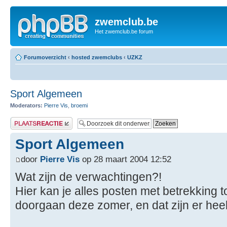
zwemclub.be
Het zwemclub.be forum
Forumoverzicht
‹
hosted zwemclubs
‹
UZKZ
Sport Algemeen
Moderators:
Pierre Vis
,
broemi
Plaats een reactie
Sport Algemeen
door
Pierre Vis
op 28 maart 2004 12:52
Wat zijn de verwachtingen?!
Hier kan je alles posten met betrekking 
doorgaan deze zomer, en dat zijn er heel