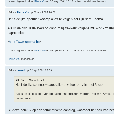
Laatst bijgewerkt door
Pierre Vis
op 30 aug 2004 15:47, in het totaal 4 keer bewerkt
door
Pierre Vis
op 02 apr 2004 20:52
Het tijdelijke sportnet waarop alles te volgen zal zijn heet Sporza.
Als ik de discussie even op gang mag trekken: volgens mij wint Armst
capaciteiten...
*
http://www.sporza.be
*
Laatst bijgewerkt door
Pierre Vis
op 08 apr 2004 18:39, in het totaal 1 keer bewerkt
Pierre Vis
, moderator
door
broemi
op 02 apr 2004 22:59
Pierre Vis schreef:
Het tijdelijke sportnet waarop alles te volgen zal zijn heet Sporza.
Als ik de discussie even op gang mag trekken: volgens mij wint Armst
capaciteiten...
Bij deze denk ik op een terroristische aanslag, waardoor het dak van 