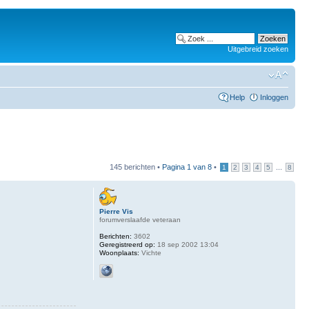
Uitgebreid zoeken
Help
Inloggen
145 berichten •
Pagina
1
van
8
•
...
1
2
3
4
5
8
Pierre Vis
forumverslaafde veteraan
Berichten:
3602
Geregistreerd op:
18 sep 2002 13:04
Woonplaats:
Vichte