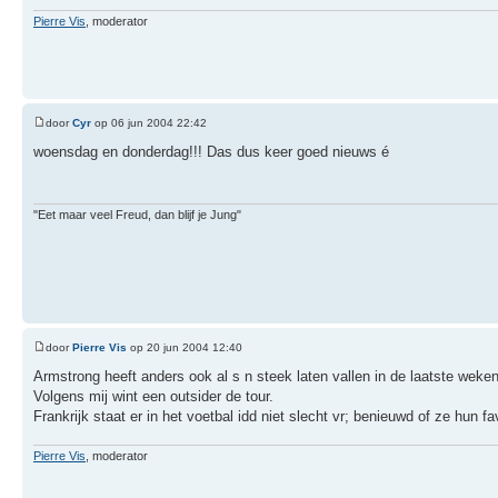
Pierre Vis
, moderator
door
Cyr
op 06 jun 2004 22:42
woensdag en donderdag!!! Das dus keer goed nieuws é
"Eet maar veel Freud, dan blijf je Jung"
door
Pierre Vis
op 20 jun 2004 12:40
Armstrong heeft anders ook al s n steek laten vallen in de laatste weken
Volgens mij wint een outsider de tour.
Frankrijk staat er in het voetbal idd niet slecht vr; benieuwd of ze hun 
Pierre Vis
, moderator