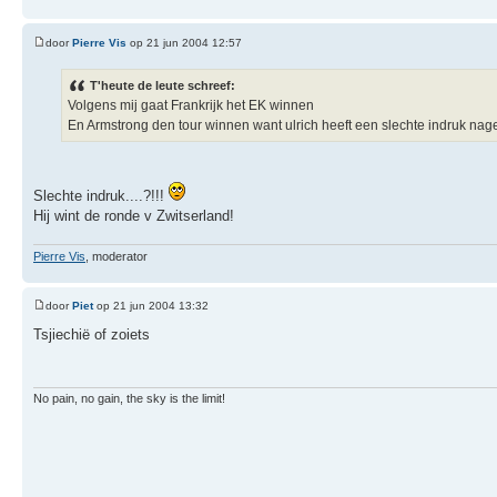
door
Pierre Vis
op 21 jun 2004 12:57
T'heute de leute schreef:
Volgens mij gaat Frankrijk het EK winnen
En Armstrong den tour winnen want ulrich heeft een slechte indruk nage
Slechte indruk....?!!!
Hij wint de ronde v Zwitserland!
Pierre Vis
, moderator
door
Piet
op 21 jun 2004 13:32
Tsjiechië of zoiets
No pain, no gain, the sky is the limit!