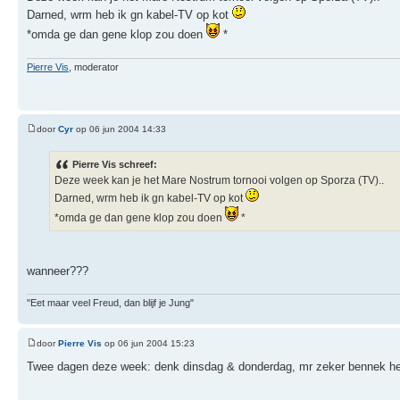
Darned, wrm heb ik gn kabel-TV op kot
*omda ge dan gene klop zou doen
*
Pierre Vis
, moderator
door
Cyr
op 06 jun 2004 14:33
Pierre Vis schreef:
Deze week kan je het Mare Nostrum tornooi volgen op Sporza (TV)..
Darned, wrm heb ik gn kabel-TV op kot
*omda ge dan gene klop zou doen
*
wanneer???
"Eet maar veel Freud, dan blijf je Jung"
door
Pierre Vis
op 06 jun 2004 15:23
Twee dagen deze week: denk dinsdag & donderdag, mr zeker bennek het n