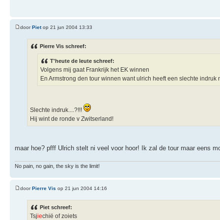
door
Piet
op 21 jun 2004 13:33
Pierre Vis schreef:
T'heute de leute schreef:
Volgens mij gaat Frankrijk het EK winnen
En Armstrong den tour winnen want ulrich heeft een slechte indruk 
Slechte indruk....?!!!
Hij wint de ronde v Zwitserland!
maar hoe? pfff Ulrich stelt ni veel voor hoor! Ik zal de tour maar eens m
No pain, no gain, the sky is the limit!
door
Pierre Vis
op 21 jun 2004 14:16
Piet schreef:
Tsj
ie
chië of zoiets