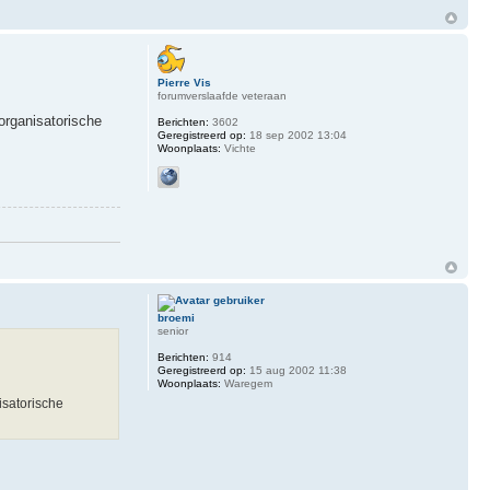
Pierre Vis
forumverslaafde veteraan
organisatorische
Berichten:
3602
Geregistreerd op:
18 sep 2002 13:04
Woonplaats:
Vichte
broemi
senior
Berichten:
914
Geregistreerd op:
15 aug 2002 11:38
Woonplaats:
Waregem
isatorische