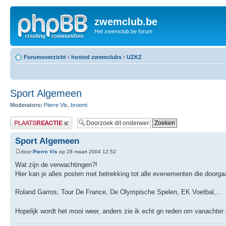
zwemclub.be
Het zwemclub.be forum
Forumoverzicht
‹
hosted zwemclubs
‹
UZKZ
Sport Algemeen
Moderators:
Pierre Vis
,
broemi
Plaats een reactie
Sport Algemeen
door
Pierre Vis
op 28 maart 2004 12:52
Wat zijn de verwachtingen?!
Hier kan je alles posten met betrekking tot alle evenementen die doorga
Roland Garros, Tour De France, De Olympische Spelen, EK Voetbal,...
Hopelijk wordt het mooi weer, anders zie ik echt gn reden om vanachte