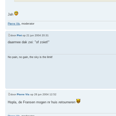
Jah
Pierre Vis
, moderator
door
Piet
op 21 jun 2004 20:31
daarmee dak zei: "of zoiet!"
No pain, no gain, the sky is the limit!
door
Pierre Vis
op 26 jun 2004 12:52
Hopla, de Fransen mogen nr huis
retourneren
Pierre Vis
, moderator