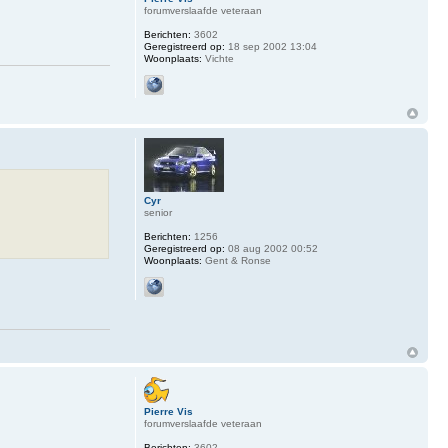
forumverslaafde veteraan
Berichten:
3602
Geregistreerd op:
18 sep 2002 13:04
Woonplaats:
Vichte
Cyr
senior
Berichten:
1256
Geregistreerd op:
08 aug 2002 00:52
Woonplaats:
Gent & Ronse
Pierre Vis
forumverslaafde veteraan
Berichten:
3602