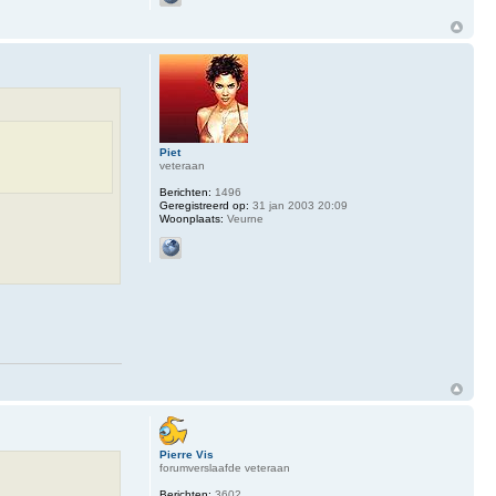
Piet
veteraan
Berichten:
1496
Geregistreerd op:
31 jan 2003 20:09
Woonplaats:
Veurne
Pierre Vis
forumverslaafde veteraan
Berichten:
3602