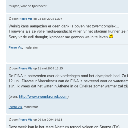
*burps*, voor de fijnproever!
door
Pierre Vis
op 03 apr 2004 11:07
Weinig kans aangezien er geen dank is boven het zwemcomplex...
Trouwens als ze volle media-aandacht willen vr het stadium kunnen ze 
Sorry vr de evil thought; kprobeer me gewoon wa in te leven
Pierre Vis
, moderator
door
Pierre Vis
op 21 mei 2004 16:25
De FINA is ontevreden over de vorderingen rond het olympisch bad. Zo is
12 juni. Directeur Marculescu van de FINA is bevreesd voor de watertem
zijn. Ik vrees dat het water in Athene in de Griekse zomer warmer zal zij
(bron:
http://www.zwemkroniek.com
)
Pierre Vis
, moderator
door
Pierre Vis
op 06 jun 2004 14:13
Deze week kan je het Mare Nostrum tornooi volgen op Sporza (TV)..