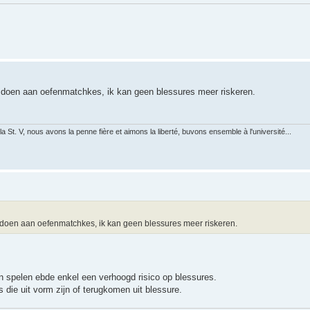
e doen aan oefenmatchkes, ik kan geen blessures meer riskeren.
 St. V, nous avons la penne fière et aimons la liberté, buvons ensemble à l'université...
te doen aan oefenmatchkes, ik kan geen blessures meer riskeren.
en spelen ebde enkel een verhoogd risico op blessures.
 die uit vorm zijn of terugkomen uit blessure.