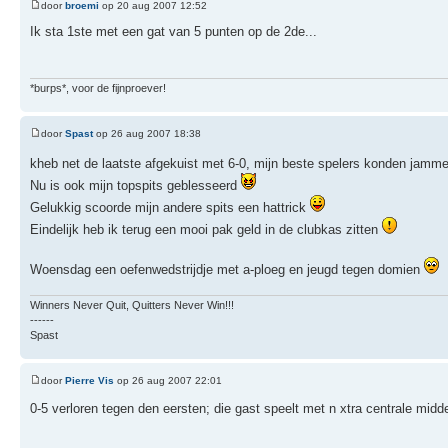
door
broemi
op 20 aug 2007 12:52
Ik sta 1ste met een gat van 5 punten op de 2de...
*burps*, voor de fijnproever!
door
Spast
op 26 aug 2007 18:38
kheb net de laatste afgekuist met 6-0, mijn beste spelers konden jam
Nu is ook mijn topspits geblesseerd
Gelukkig scoorde mijn andere spits een hattrick
Eindelijk heb ik terug een mooi pak geld in de clubkas zitten
Woensdag een oefenwedstrijdje met a-ploeg en jeugd tegen domien
Winners Never Quit, Quitters Never Win!!!
------
Spast
door
Pierre Vis
op 26 aug 2007 22:01
0-5 verloren tegen den eersten; die gast speelt met n xtra centrale mid