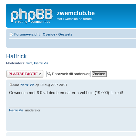
zwemclub.be
Het zwemclub.be forum
Forumoverzicht
‹
Overige
‹
Gezwets
Hattrick
Moderators:
wim
,
Pierre Vis
Plaats een reactie
door
Pierre Vis
op 19 aug 2007 20:31
Gewonnen met 6-0 vd derde en dat vr n vol huis (19 000). Like it!
Pierre Vis
, moderator