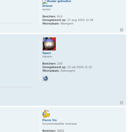
broemi
senior
Berichten:
914
Geregistreerd op:
15 aug 2002 11:38
Woonplaats:
Waregem
Spast
miniem
Berichten:
230
Geregistreerd op:
13 okt 2004 11:32
Woonplaats:
Zwevegem
Pierre Vis
forumverslaafde veteraan
Berichten:
3602