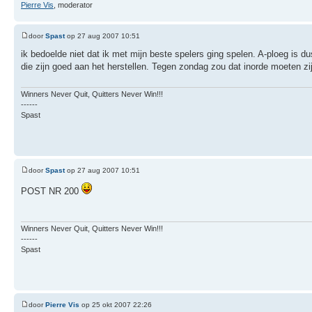
Pierre Vis
, moderator
door
Spast
op 27 aug 2007 10:51
ik bedoelde niet dat ik met mijn beste spelers ging spelen. A-ploeg is
die zijn goed aan het herstellen. Tegen zondag zou dat inorde moeten zi
Winners Never Quit, Quitters Never Win!!!
------
Spast
door
Spast
op 27 aug 2007 10:51
POST NR 200
Winners Never Quit, Quitters Never Win!!!
------
Spast
door
Pierre Vis
op 25 okt 2007 22:26