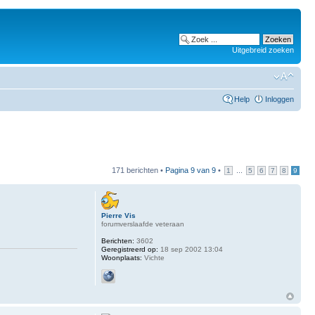
Uitgebreid zoeken
Help
Inloggen
171 berichten •
Pagina
9
van
9
•
...
1
5
6
7
8
9
Pierre Vis
forumverslaafde veteraan
Berichten:
3602
Geregistreerd op:
18 sep 2002 13:04
Woonplaats:
Vichte