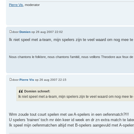
Pierre Vis
, moderator
door
Domien
op 26 aug 2007 22:02
Ik niet speel met a-team, mijn spelers zijn te veel waard om nog mee t
Nous chantons le folklore, nous chantons l'amitié, nous veillons Theodore aux feux de la
door
Pierre Vis
op 26 aug 2007 22:15
Domien schreef:
Ik niet speel met a-team, mijn spelers zijn te veel waard om nog mee 
Wrm zoude tout court spelen met uw A-spelers in een oefenmatch?!!!
U spelers 'trainen' toch mr één keer id week en dr zn extra match te lat
Ik speel mijn oefenmatchen altijd met B-spelers aangevuld met A-spelers