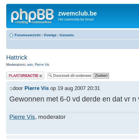
zwemclub.be
Het zwemclub.be forum
Forumoverzicht
‹
Overige
‹
Gezwets
Hattrick
Moderators:
wim
,
Pierre Vis
Plaats een reactie
door
Pierre Vis
op 19 aug 2007 20:31
Gewonnen met 6-0 vd derde en dat vr n vo
Pierre Vis
, moderator