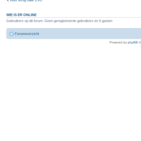
Keer terug naar ZVO
WIE IS ER ONLINE
Gebruikers op dit forum: Geen geregistreerde gebruikers en 0 gasten
Forumoverzicht
Powered by
phpBB
©