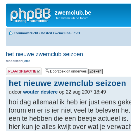
zwemclub.be
Het zwemclub.be forum
Forumoverzicht
‹
hosted zwemclubs
‹
ZVO
het nieuwe zwemclub seizoen
Moderator:
jerre
Plaats een reactie
het nieuwe zwemclub seizoen
door
wouter desiere
op 22 aug 2007 18:49
hoi dag allemaal ik heb ier just eens ge
forum en er is ier niet veel te beleven he
een te hebben die een beetje actueel is.
hier kun je alles kwijt over wat je verwa