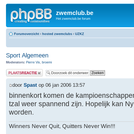
zwemclub.be
Het zwemclub.be forum
Forumoverzicht
‹
hosted zwemclubs
‹
UZKZ
Sport Algemeen
Moderators:
Pierre Vis
,
broemi
Plaats een reactie
door
Spast
op 06 jan 2006 13:57
binnenkort komen de kampioenschappen 
tzal weer spannend zijn. Hopelijk kan 
worden.
Winners Never Quit, Quitters Never Win!!!
------