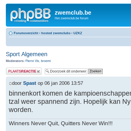
zwemclub.be
Het zwemclub.be forum
Forumoverzicht
‹
hosted zwemclubs
‹
UZKZ
Sport Algemeen
Moderators:
Pierre Vis
,
broemi
Plaats een reactie
door
Spast
op 06 jan 2006 13:57
binnenkort komen de kampioenschappen 
tzal weer spannend zijn. Hopelijk kan 
worden.
Winners Never Quit, Quitters Never Win!!!
------