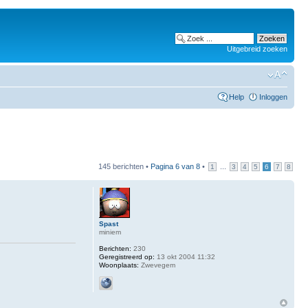
Uitgebreid zoeken
Help
Inloggen
145 berichten •
Pagina
6
van
8
•
...
1
3
4
5
6
7
8
Spast
miniem
Berichten:
230
Geregistreerd op:
13 okt 2004 11:32
Woonplaats:
Zwevegem