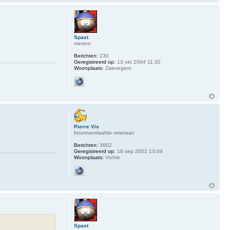
Spast
miniem
Berichten:
230
Geregistreerd op:
13 okt 2004 11:32
Woonplaats:
Zwevegem
Pierre Vis
forumverslaafde veteraan
Berichten:
3602
Geregistreerd op:
18 sep 2002 13:04
Woonplaats:
Vichte
Spast