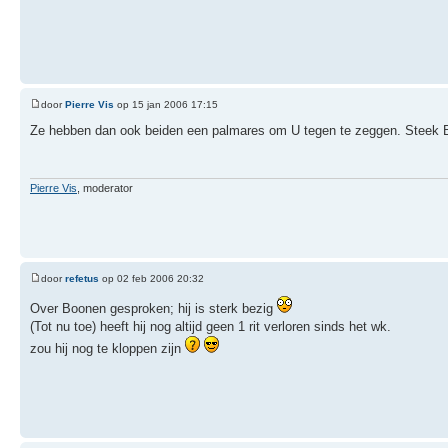
door
Pierre Vis
op 15 jan 2006 17:15
Ze hebben dan ook beiden een palmares om U tegen te zeggen. Steek B
Pierre Vis
, moderator
door
refetus
op 02 feb 2006 20:32
Over Boonen gesproken; hij is sterk bezig
(Tot nu toe) heeft hij nog altijd geen 1 rit verloren sinds het wk.
zou hij nog te kloppen zijn