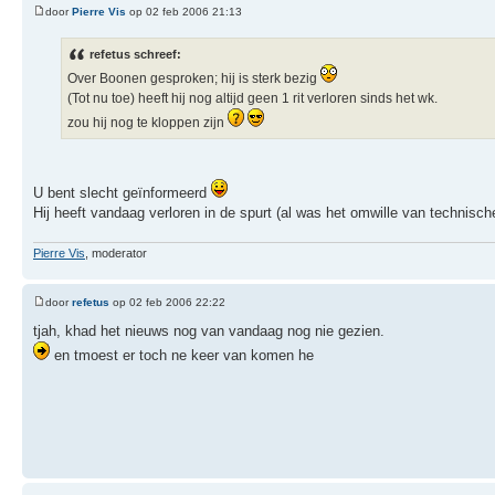
door
Pierre Vis
op 02 feb 2006 21:13
refetus schreef:
Over Boonen gesproken; hij is sterk bezig
(Tot nu toe) heeft hij nog altijd geen 1 rit verloren sinds het wk.
zou hij nog te kloppen zijn
U bent slecht geïnformeerd
Hij heeft vandaag verloren in de spurt (al was het omwille van technisc
Pierre Vis
, moderator
door
refetus
op 02 feb 2006 22:22
tjah, khad het nieuws nog van vandaag nog nie gezien.
en tmoest er toch ne keer van komen he