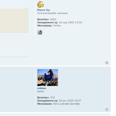
Pierre Vis
forumverslaafde veteraan
Berichten:
3602
Geregistreerd op:
18 sep 2002 13:04
Woonplaats:
Vichte
refetus
kadet
Berichten:
374
Geregistreerd op:
06 jan 2005 19:57
Woonplaats:
Sint-Lodewijk (Deerlijk)