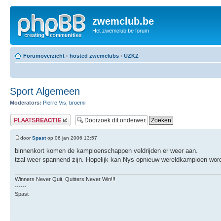
zwemclub.be
Het zwemclub.be forum
Forumoverzicht
‹
hosted zwemclubs
‹
UZKZ
Sport Algemeen
Moderators:
Pierre Vis
,
broemi
Plaats een reactie
door
Spast
op 06 jan 2006 13:57
binnenkort komen de kampioenschappen veldrijden er weer aan.
tzal weer spannend zijn. Hopelijk kan Nys opnieuw wereldkampioen wor
Winners Never Quit, Quitters Never Win!!!
------
Spast