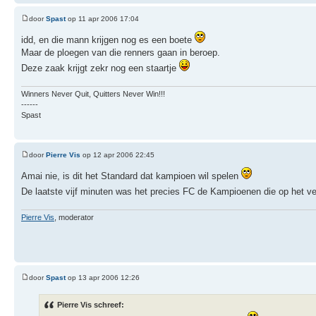
door
Spast
op 11 apr 2006 17:04
idd, en die mann krijgen nog es een boete
Maar de ploegen van die renners gaan in beroep.
Deze zaak krijgt zekr nog een staartje
Winners Never Quit, Quitters Never Win!!!
------
Spast
door
Pierre Vis
op 12 apr 2006 22:45
Amai nie, is dit het Standard dat kampioen wil spelen
De laatste vijf minuten was het precies FC de Kampioenen die op het v
Pierre Vis
, moderator
door
Spast
op 13 apr 2006 12:26
Pierre Vis schreef: