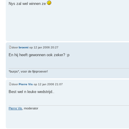
Nys zal wel winnen ze
door
broemi
op 12 jan 2006 20:27
En hij heeft gewonnen ook zeker? :p
*burps*, voor de fijnproever!
door
Pierre Vis
op 12 jan 2006 21:07
Best wel n leuke wedstrijd..
Pierre Vis
, moderator