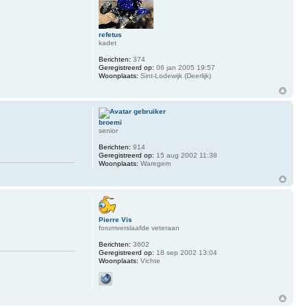
refetus
kadet
Berichten:
374
Geregistreerd op:
06 jan 2005 19:57
Woonplaats:
Sint-Lodewijk (Deerlijk)
broemi
senior
Berichten:
914
Geregistreerd op:
15 aug 2002 11:38
Woonplaats:
Waregem
Pierre Vis
forumverslaafde veteraan
Berichten:
3602
Geregistreerd op:
18 sep 2002 13:04
Woonplaats:
Vichte