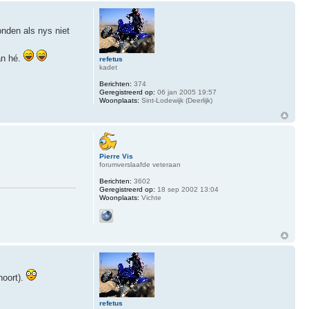
onden als nys niet
an hé.
refetus
kadet
Berichten:
374
Geregistreerd op:
06 jan 2005 19:57
Woonplaats:
Sint-Lodewijk (Deerlijk)
Pierre Vis
forumverslaafde veteraan
Berichten:
3602
Geregistreerd op:
18 sep 2002 13:04
Woonplaats:
Vichte
hoort).
refetus