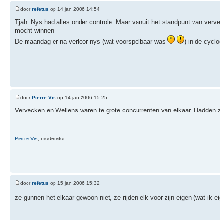
door
refetus
op 14 jan 2006 14:54
Tjah, Nys had alles onder controle. Maar vanuit het standpunt van verve
mocht winnen.
De maandag er na verloor nys (wat voorspelbaar was
) in de cycl
door
Pierre Vis
op 14 jan 2006 15:25
Vervecken en Wellens waren te grote concurrenten van elkaar. Hadden z
Pierre Vis
, moderator
door
refetus
op 15 jan 2006 15:32
ze gunnen het elkaar gewoon niet, ze rijden elk voor zijn eigen (wat ik e