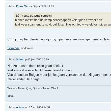
door
Pierre Vis
op 06 jan 2006 14:30
Theute de leute schreef:
binnenkort komen de kampioenschappen veldrijden er weer aan.
tzal weer spannend zijn. Hopelijk kan Nys opnieuw wereldkampioen w
Vr mij mag het Vervecken zijn. Sympathieke, eenvoudige mens en Nys h
Pierre Vis
, moderator
door
Spast
op 06 jan 2006 16:19
Het zal tussen deze twee gaan denk ik.
Wellens zal waarschijnlijk weer tekort komen.
Van de andere Belgen moet je niet gaan verwachten dat zij gaan meesp
Nederlander De Knegt.
Winners Never Quit, Quitters Never Win!!!
------
Spast
door
refetus
op 07 jan 2006 14:57