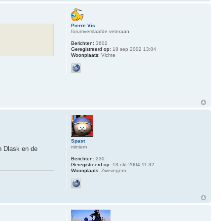
Pierre Vis
forumverslaafde veteraan
Berichten:
3602
Geregistreerd op:
18 sep 2002 13:04
Woonplaats:
Vichte
Spast
miniem
h Dlask en de
Berichten:
230
Geregistreerd op:
13 okt 2004 11:32
Woonplaats:
Zwevegem