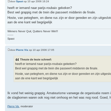
door
Spast
op 10 apr 2006 16:24
heeft er iemand naar parijs-roubaix gekeken?
Best wel grappig met de trein die passeert middenin de finale.
Hoste, van peteghem, en diene rus zijn er door gereden en zijn uitgeslo
aan de ene kant wel begrijpelijk
Winners Never Quit, Quitters Never Win!!!
------
Spast
door
Pierre Vis
op 10 apr 2006 17:05
Theute de leute schreef:
heeft er iemand naar parijs-roubaix gekeken?
Best wel grappig met de trein die passeert middenin de finale.
Hoste, van peteghem, en diene rus zijn er door gereden en zijn uitgesl
aan de ene kant wel begrijpelijk
Ik vond het weinig grappig. Amateurisme vanwege de organisatie noem ik
de slagbomen waren ook nog niet omhoog en het was nog rood. Goed, het
Pierre Vis
, moderator