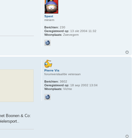
Spast
miniem
Berichten:
230
Geregistreerd op:
13 okt 2004 11:32
Woonplaats:
Zwevegem
Pierre Vis
forumverslaafde veteraan
Berichten:
3602
Geregistreerd op:
18 sep 2002 13:04
Woonplaats:
Vichte
 met Boonen & Co:
elersport..