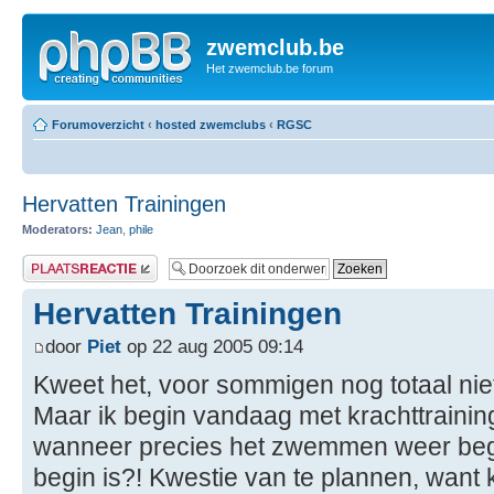
zwemclub.be
Het zwemclub.be forum
Forumoverzicht
‹
hosted zwemclubs
‹
RGSC
Hervatten Trainingen
Moderators:
Jean
,
phile
Plaats een reactie
Hervatten Trainingen
door
Piet
op 22 aug 2005 09:14
Kweet het, voor sommigen nog totaal nie
Maar ik begin vandaag met krachttraini
wanneer precies het zwemmen weer begin
begin is?! Kwestie van te plannen, want kg