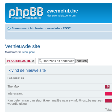
zwemclub.be
Het zwemclub.be forum
Forumoverzicht
‹
hosted zwemclubs
‹
RGSC
Vernieuwde site
Moderators:
Jean
,
phile
Plaats een reactie
ik vind de nieuwe site
Poll eindigt op
The Max
0
Interessant
Kan beter, maar dan stuur ik een mailtje naar swimfo@rgsc.be met een
woordje uitleg
Totaa