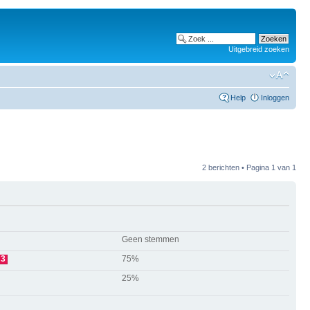
Uitgebreid zoeken
Help
Inloggen
2 berichten • Pagina
1
van
1
Geen stemmen
3
75%
25%