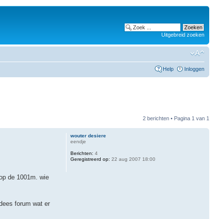
Uitgebreid zoeken
Help
Inloggen
2 berichten • Pagina
1
van
1
wouter desiere
eendje
Berichten:
4
Geregistreerd op:
22 aug 2007 18:00
 op de 1001m. wie
dees forum wat er