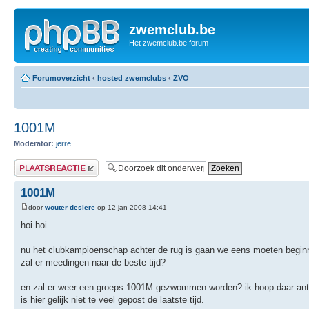
zwemclub.be
Het zwemclub.be forum
Forumoverzicht
‹
hosted zwemclubs
‹
ZVO
1001M
Moderator:
jerre
Plaats een reactie
1001M
door
wouter desiere
op 12 jan 2008 14:41
hoi hoi
nu het clubkampioenschap achter de rug is gaan we eens moeten beginne
zal er meedingen naar de beste tijd?
en zal er weer een groeps 1001M gezwommen worden? ik hoop daar antwoo
is hier gelijk niet te veel gepost de laatste tijd.