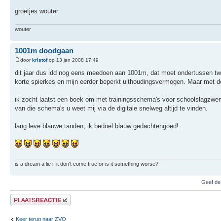
groetjes wouter
wouter
1001m doodgaan
door
kristof
op 13 jan 2008 17:49
dit jaar dus idd nog eens meedoen aan 1001m, dat moet ondertussen twee
korte spierkes en mijn eerder beperkt uithoudingsvermogen. Maar met de 
ik zocht laatst een boek om met trainingsschema's voor schoolslagzwemme
van die schema's u weet mij via de digitale snelweg altijd te vinden.
lang leve blauwe tanden, ik bedoel blauw gedachtengoed!
is a dream a lie if it don't come true or is it something worse?
Geef de
Plaats een reactie
Keer terug naar ZVO