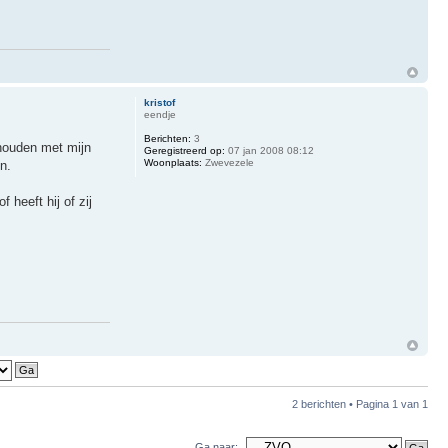
kristof
eendje
Berichten:
3
 houden met mijn
Geregistreerd op:
07 jan 2008 08:12
Woonplaats:
Zwevezele
n.
heeft hij of zij
2 berichten • Pagina
1
van
1
Ga naar: