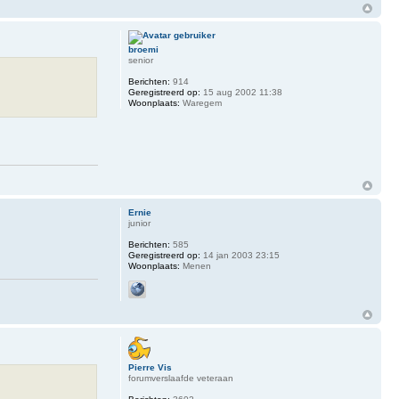
broemi
senior
Berichten:
914
Geregistreerd op:
15 aug 2002 11:38
Woonplaats:
Waregem
Ernie
junior
Berichten:
585
Geregistreerd op:
14 jan 2003 23:15
Woonplaats:
Menen
Pierre Vis
forumverslaafde veteraan