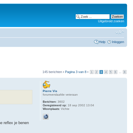
Uitgebreid zoeken
Help
Inloggen
145 berichten •
Pagina
3
van
8
•
...
1
2
3
4
5
6
8
Pierre Vis
forumverslaafde veteraan
Berichten:
3602
Geregistreerd op:
18 sep 2002 13:04
Woonplaats:
Vichte
he reflex je benen