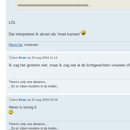
wwwwwwwwwwwwwwwwwwwwwwwwwww....
LOL
Dat interpreteer ik alvast als 'moet kunnen'
Pierre Vis
, moderator
door
Ernie
op 20 aug 2004 11:14
Ik zag het gisteren niet, maar ik zag wel al de lichtgewichten vrouwen of
There's only one distance...
_ En er zitten moslims in de kelder_
door
Ernie
op 20 aug 2004 20:29
Henin is losing it
There's only one distance...
_ En er zitten moslims in de kelder_