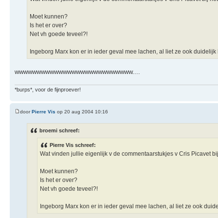
Moet kunnen?
Is het er over?
Net vh goede teveel?!
Ingeborg Marx kon er in ieder geval mee lachen, al liet ze ook duidelijk
wwwwwwwwwwwwwwwwwwwwwwwwwww....
*burps*, voor de fijnproever!
door
Pierre Vis
op 20 aug 2004 10:16
broemi schreef:
Pierre Vis schreef:
Wat vinden jullie eigenlijk v de commentaarstukjes v Cris Picavet bi
Moet kunnen?
Is het er over?
Net vh goede teveel?!
Ingeborg Marx kon er in ieder geval mee lachen, al liet ze ook duide