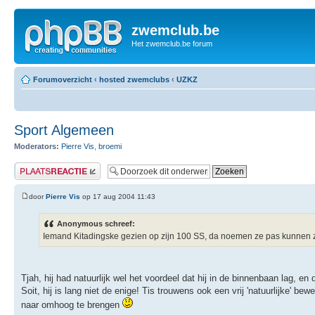
zwemclub.be
Het zwemclub.be forum
Forumoverzicht
‹
hosted zwemclubs
‹
UZKZ
Sport Algemeen
Moderators:
Pierre Vis
,
broemi
Plaats een reactie
door
Pierre Vis
op 17 aug 2004 11:43
Anonymous schreef:
Iemand Kitadingske gezien op zijn 100 SS, da noemen ze pas kunnen zure
Tjah, hij had natuurlijk wel het voordeel dat hij in de binnenbaan lag, en
Soit, hij is lang niet de enige! Tis trouwens ook een vrij 'natuurlijke' be
naar omhoog te brengen