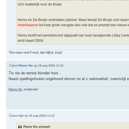
zich makkelijk voor de finale.
Henry en De Bruijn vertrokken pijlsnel. Maar terwijl De Bruijn zich daar
Amerikaanse
tot haar grote vreugde dan ook dat ze prompt een nieu
Henry heeft het wereldrecord afgepakt van haar landgenote Libby Lento
eind maart 2004.
"Eet maar veel Freud, dan blijf je Jung"
door
Pierre Vis
op 19 aug 2004 11:22
Tis nie de eerste blunder hoor..
Naast spellingsfouten ongehoord durven ze al s nationaliteit, zwemstijl 
Pierre Vis
, moderator
door
Cyr
op 19 aug 2004 14:22
Pierre Vis schreef: