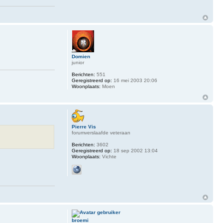
Domien
junior
Berichten:
551
Geregistreerd op:
16 mei 2003 20:06
Woonplaats:
Moen
Pierre Vis
forumverslaafde veteraan
Berichten:
3602
Geregistreerd op:
18 sep 2002 13:04
Woonplaats:
Vichte
broemi