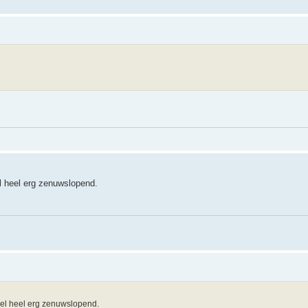
l heel erg zenuwslopend.
wel heel erg zenuwslopend.