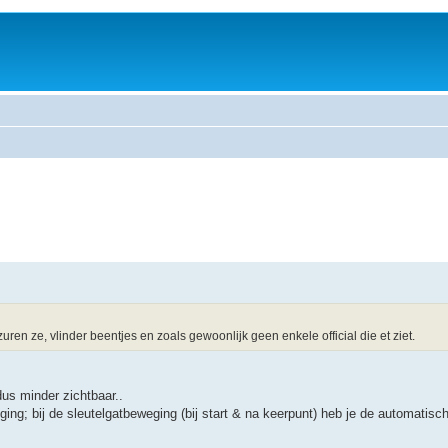
n ze, vlinder beentjes en zoals gewoonlijk geen enkele official die et ziet.
 dus minder zichtbaar..
weging; bij de sleutelgatbeweging (bij start & na keerpunt) heb je de automatisc