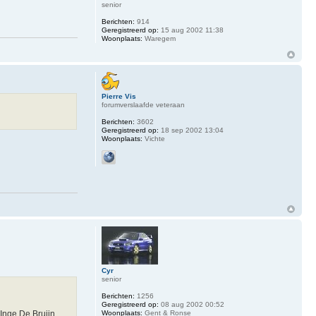
senior
Berichten:
914
Geregistreerd op:
15 aug 2002 11:38
Woonplaats:
Waregem
Pierre Vis
forumverslaafde veteraan
Berichten:
3602
Geregistreerd op:
18 sep 2002 13:04
Woonplaats:
Vichte
Cyr
senior
Berichten:
1256
Geregistreerd op:
08 aug 2002 00:52
 Inge De Bruijn
Woonplaats:
Gent & Ronse