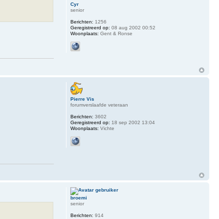
Cyr
senior
Berichten:
1256
Geregistreerd op:
08 aug 2002 00:52
Woonplaats:
Gent & Ronse
Pierre Vis
forumverslaafde veteraan
Berichten:
3602
Geregistreerd op:
18 sep 2002 13:04
Woonplaats:
Vichte
broemi
senior
Berichten:
914