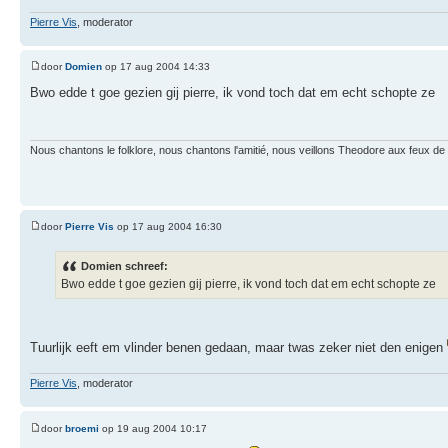
Pierre Vis
, moderator
door
Domien
op 17 aug 2004 14:33
Bwo edde t goe gezien gij pierre, ik vond toch dat em echt schopte ze
Nous chantons le folklore, nous chantons l'amitié, nous veillons Theodore aux feux de la
door
Pierre Vis
op 17 aug 2004 16:30
Domien schreef:
Bwo edde t goe gezien gij pierre, ik vond toch dat em echt schopte ze
Tuurlijk eeft em vlinder benen gedaan, maar twas zeker niet den enigen
Pierre Vis
, moderator
door
broemi
op 19 aug 2004 10:17