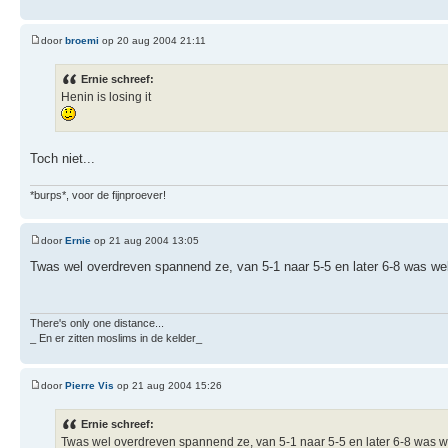
door
broemi
op 20 aug 2004 21:11
Ernie schreef:
Henin is losing it
Toch niet...
*burps*, voor de fijnproever!
door
Ernie
op 21 aug 2004 13:05
Twas wel overdreven spannend ze, van 5-1 naar 5-5 en later 6-8 was we
There's only one distance...
_ En er zitten moslims in de kelder_
door
Pierre Vis
op 21 aug 2004 15:26
Ernie schreef:
Twas wel overdreven spannend ze, van 5-1 naar 5-5 en later 6-8 was 