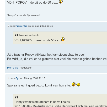
VDH, POPOV... deruit op de 50 vs...
*burps*, voor de fijnproever!
door
Pierre Vis
op 19 aug 2004 10:45
broemi schreef:
VDH, POPOV... deruit op de 50 vs...
Jah, twas vr Popov blijkbaar het kampioenschap te veel..
En VdH, ja, die zal er na gisteren niet veel zin meer in gehad hebben ze
Pierre Vis
, moderator
door
Cyr
op 19 aug 2004 11:13
Sporza is echt goed bezig, komt van hun site:
Henry zwemt wereldrecord in halve finales
wo 18/08/04 - De Australische Jodie Henry heeft zich met een wereldreco