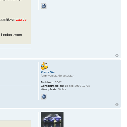
t aantikken
zag de
at Lenton zwom
Pierre Vis
forumverslaafde veteraan
Berichten:
3602
Geregistreerd op:
18 sep 2002 13:04
Woonplaats:
Vichte