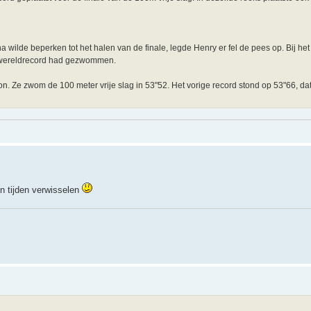
na wilde beperken tot het halen van de finale, legde Henry er fel de pees op. Bij he
w wereldrecord had gezwommen.
n. Ze zwom de 100 meter vrije slag in 53"52. Het vorige record stond op 53"66, d
en tijden verwisselen