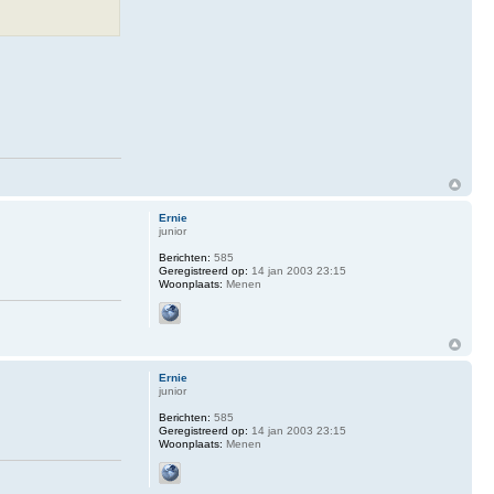
Ernie
junior
Berichten:
585
Geregistreerd op:
14 jan 2003 23:15
Woonplaats:
Menen
Ernie
junior
Berichten:
585
Geregistreerd op:
14 jan 2003 23:15
Woonplaats:
Menen