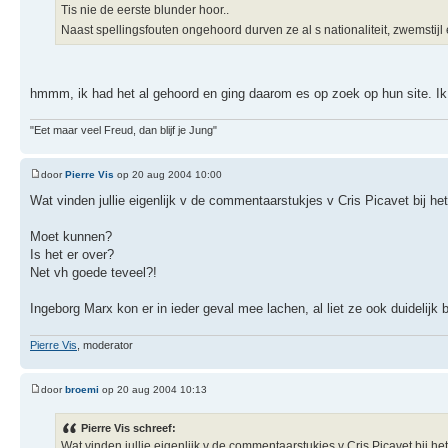
Tis nie de eerste blunder hoor..
Naast spellingsfouten ongehoord durven ze al s nationaliteit, zwemstijl
hmmm, ik had het al gehoord en ging daarom es op zoek op hun site. I
"Eet maar veel Freud, dan blijf je Jung"
door
Pierre Vis
op 20 aug 2004 10:00
Wat vinden jullie eigenlijk v de commentaarstukjes v Cris Picavet bij he
Moet kunnen?
Is het er over?
Net vh goede teveel?!
Ingeborg Marx kon er in ieder geval mee lachen, al liet ze ook duidelijk 
Pierre Vis
, moderator
door
broemi
op 20 aug 2004 10:13
Pierre Vis schreef:
Wat vinden jullie eigenlijk v de commentaarstukjes v Cris Picavet bij he