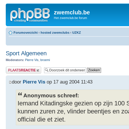
zwemclub.be
Het zwemclub.be forum
Forumoverzicht
‹
hosted zwemclubs
‹
UZKZ
Sport Algemeen
Moderators:
Pierre Vis
,
broemi
Plaats een reactie
door
Pierre Vis
op 17 aug 2004 11:43
Anonymous schreef:
Iemand Kitadingske gezien op zijn 100
kunnen zuren ze, vlinder beentjes en zo
official die et ziet.