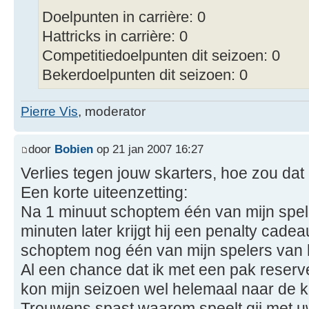
Doelpunten in carrière: 0
Hattricks in carrière: 0
Competitiedoelpunten dit seizoen: 0
Bekerdoelpunten dit seizoen: 0
Pierre Vis
, moderator
door
Bobien
op 21 jan 2007 16:27
Verlies tegen jouw skarters, hoe zou da
Een korte uiteenzetting:
Na 1 minuut schoptem één van mijn spele
minuten later krijgt hij een penalty cadea
schoptem nog één van mijn spelers van h
Al een chance dat ik met een pak reser
kon mijn seizoen wel helemaal naar de k
Trouwens spast waarom speelt gij met uw