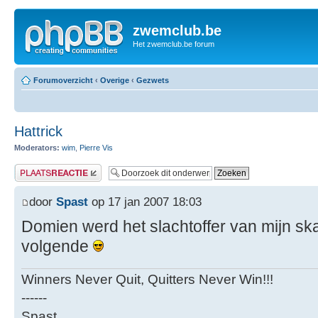
zwemclub.be
Het zwemclub.be forum
Forumoverzicht
‹
Overige
‹
Gezwets
Hattrick
Moderators:
wim
,
Pierre Vis
Plaats een reactie
door
Spast
op 17 jan 2007 18:03
Domien werd het slachtoffer van mijn ska
volgende
Winners Never Quit, Quitters Never Win!!!
------
Spast