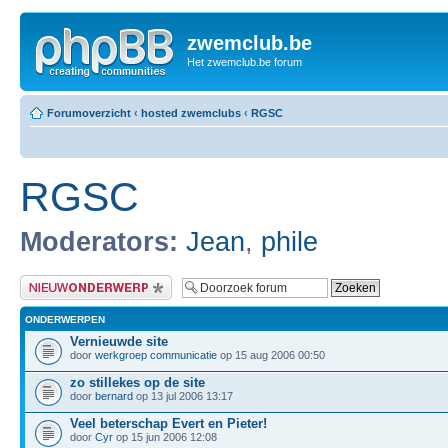
zwemclub.be
Het zwemclub.be forum
Forumoverzicht
‹
hosted zwemclubs
‹
RGSC
RGSC
Moderators:
Jean
,
phile
Plaats een nieuw bericht
ONDERWERPEN
Vernieuwde site
door
werkgroep communicatie
op 15 aug 2006 00:50
zo stillekes op de site
door
bernard
op 13 jul 2006 13:17
Veel beterschap Evert en Pieter!
door
Cyr
op 15 jun 2006 12:08