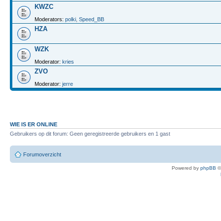
KWZC
Moderators:
polki
,
Speed_BB
HZA
WZK
Moderator:
kries
ZVO
Moderator:
jerre
WIE IS ER ONLINE
Gebruikers op dit forum: Geen geregistreerde gebruikers en 1 gast
Forumoverzicht
Powered by
phpBB
©