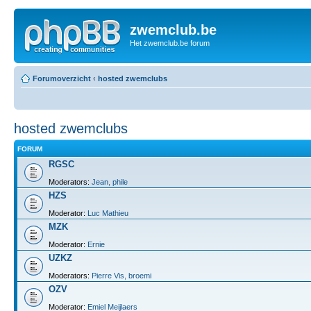
zwemclub.be
Het zwemclub.be forum
Forumoverzicht
‹
hosted zwemclubs
hosted zwemclubs
FORUM
RGSC
Moderators:
Jean
,
phile
HZS
Moderator:
Luc Mathieu
MZK
Moderator:
Ernie
UZKZ
Moderators:
Pierre Vis
,
broemi
OZV
Moderator:
Emiel Meijlaers