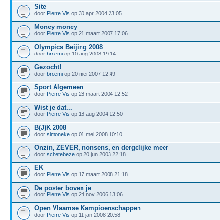
Site
door
Pierre Vis
op 30 apr 2004 23:05
Money money
door
Pierre Vis
op 21 maart 2007 17:06
Olympics Beijing 2008
door
broemi
op 10 aug 2008 19:14
Gezocht!
door
broemi
op 20 mei 2007 12:49
Sport Algemeen
door
Pierre Vis
op 28 maart 2004 12:52
Wist je dat...
door
Pierre Vis
op 18 aug 2004 12:50
B(J)K 2008
door
simoneke
op 01 mei 2008 10:10
Onzin, ZEVER, nonsens, en dergelijke meer
door
schetebeze
op 20 jun 2003 22:18
EK
door
Pierre Vis
op 17 maart 2008 21:18
De poster boven je
door
Pierre Vis
op 24 nov 2006 13:06
Open Vlaamse Kampioenschappen
door
Pierre Vis
op 11 jan 2008 20:58