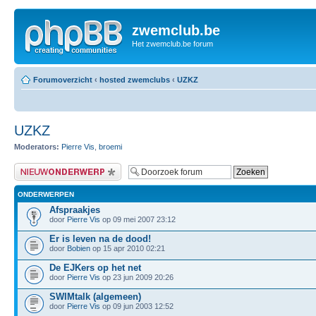
zwemclub.be
Het zwemclub.be forum
Forumoverzicht
‹
hosted zwemclubs
‹
UZKZ
UZKZ
Moderators:
Pierre Vis
,
broemi
Plaats een nieuw bericht
ONDERWERPEN
Afspraakjes
door
Pierre Vis
op 09 mei 2007 23:12
Er is leven na de dood!
door
Bobien
op 15 apr 2010 02:21
De EJKers op het net
door
Pierre Vis
op 23 jun 2009 20:26
SWIMtalk (algemeen)
door
Pierre Vis
op 09 jun 2003 12:52