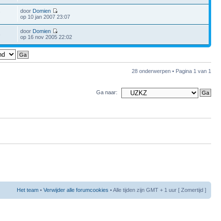
door
Domien
7
op 10 jan 2007 23:07
door
Domien
6
op 16 nov 2005 22:02
28 onderwerpen • Pagina
1
van
1
Ga naar:
Het team
•
Verwijder alle forumcookies
• Alle tijden zijn GMT + 1 uur [ Zomertijd ]