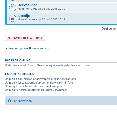
Teevee-idee
door
Pierre Vis
op 14 dec 2006 12:39
Leeftijd
door
simoneke
op 12 nov 2005 18:11
Geef de vor
Plaats een nieuw bericht
Keer terug naar Forumoverzicht
WIE IS ER ONLINE
Gebruikers op dit forum: Geen geregistreerde gebruikers en 1 gast
FORUM PERMISSIES
Je
mag geen
nieuwe onderwerpen in dit forum plaatsen
Je
mag niet
antwoorden op een onderwerp in dit forum
Je
mag
je berichten in dit forum
niet
wijzigen
Je
mag
je berichten
niet
uit dit forum verwijderen
Forumoverzicht