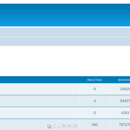
REACTIES
BEKEK
9
2092
4
5442
0
4283
590
78727
...
1
28
29
30