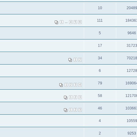
10
2048
111
18436
...
1
4
5
6
5
9646
17
3172
34
7021
1
2
6
1272
79
16906
1
2
3
4
58
12170
1
2
3
46
10366
1
2
3
4
1055
2
9253