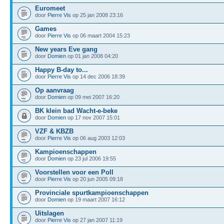
Euromeet
door
Pierre Vis
op 25 jan 2008 23:16
Games
door
Pierre Vis
op 06 maart 2004 15:23
New years Eve gang
door
Domien
op 01 jan 2008 04:20
Happy B-day to...
door
Pierre Vis
op 14 dec 2006 18:39
Op aanvraag
door
Domien
op 09 mei 2007 16:20
BK klein bad Wacht-e-beke
door
Domien
op 17 nov 2007 15:01
VZF & KBZB
door
Pierre Vis
op 06 aug 2003 12:03
Kampioenschappen
door
Domien
op 23 jul 2006 19:55
Voorstellen voor een Poll
door
Pierre Vis
op 20 jun 2005 09:18
Provinciale spurtkampioenschappen
door
Domien
op 19 maart 2007 16:12
Uitslagen
door
Pierre Vis
op 27 jan 2007 11:19