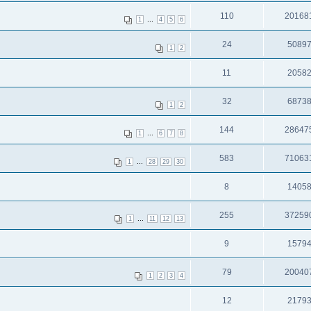
110
20168
...
1
4
5
6
24
5089
1
2
11
2058
32
6873
1
2
144
28647
...
1
6
7
8
583
71063
...
1
28
29
30
8
1405
255
37259
...
1
11
12
13
9
1579
79
20040
1
2
3
4
12
2179