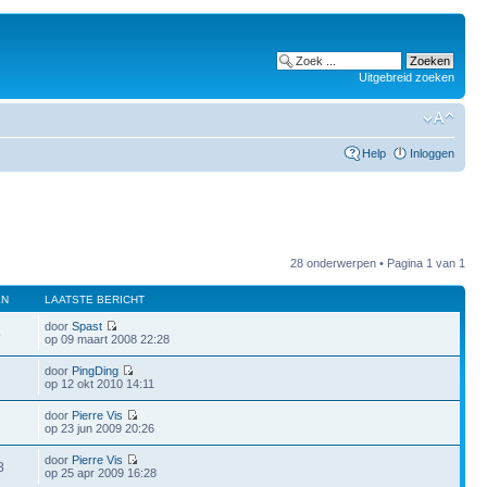
Uitgebreid zoeken
Help
Inloggen
28 onderwerpen • Pagina
1
van
1
EN
LAATSTE BERICHT
door
Spast
5
op 09 maart 2008 22:28
door
PingDing
7
op 12 okt 2010 14:11
door
Pierre Vis
op 23 jun 2009 20:26
door
Pierre Vis
8
op 25 apr 2009 16:28