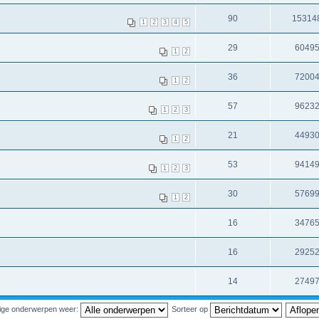
90
15314
1
2
3
4
5
29
6049
1
2
36
7200
1
2
57
9623
1
2
3
21
4493
1
2
53
9414
1
2
3
30
5769
1
2
16
3476
16
2925
14
2749
ige onderwerpen weer:
Sorteer op