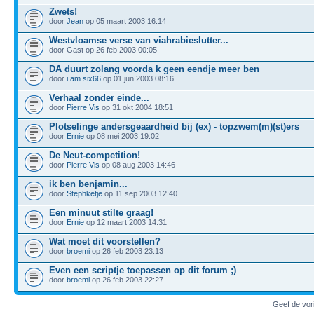
Zwets!
door
Jean
op 05 maart 2003 16:14
Westvloamse verse van viahrabieslutter...
door Gast op 26 feb 2003 00:05
DA duurt zolang voorda k geen eendje meer ben
door
i am six66
op 01 jun 2003 08:16
Verhaal zonder einde...
door
Pierre Vis
op 31 okt 2004 18:51
Plotselinge andersgeaardheid bij (ex) - topzwem(m)(st)ers
door
Ernie
op 08 mei 2003 19:02
De Neut-competition!
door
Pierre Vis
op 08 aug 2003 14:46
ik ben benjamin...
door
Stephketje
op 11 sep 2003 12:40
Een minuut stilte graag!
door
Ernie
op 12 maart 2003 14:31
Wat moet dit voorstellen?
door
broemi
op 26 feb 2003 23:13
Even een scriptje toepassen op dit forum ;)
door
broemi
op 26 feb 2003 22:27
Geef de vor