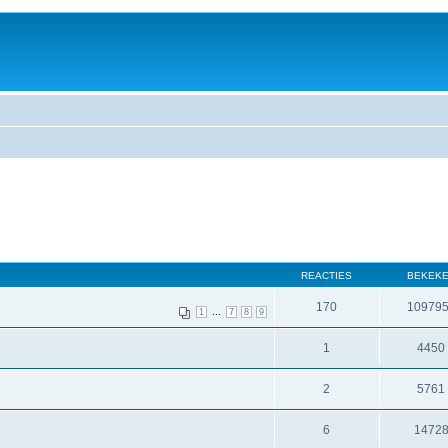
REACTIES
BEKEK
170
10979
...
1
7
8
9
1
4450
2
5761
6
1472