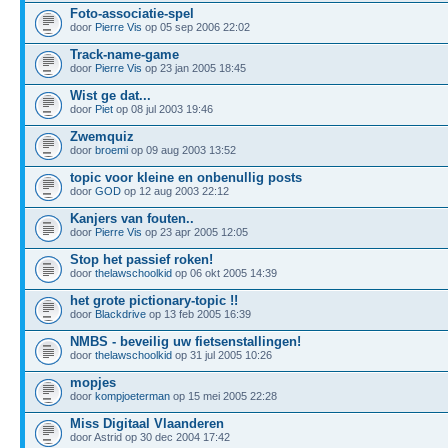
Foto-associatie-spel
door
Pierre Vis
op 05 sep 2006 22:02
Track-name-game
door
Pierre Vis
op 23 jan 2005 18:45
Wist ge dat...
door
Piet
op 08 jul 2003 19:46
Zwemquiz
door
broemi
op 09 aug 2003 13:52
topic voor kleine en onbenullig posts
door
GOD
op 12 aug 2003 22:12
Kanjers van fouten..
door
Pierre Vis
op 23 apr 2005 12:05
Stop het passief roken!
door
thelawschoolkid
op 06 okt 2005 14:39
het grote pictionary-topic !!
door
Blackdrive
op 13 feb 2005 16:39
NMBS - beveilig uw fietsenstallingen!
door
thelawschoolkid
op 31 jul 2005 10:26
mopjes
door
kompjoeterman
op 15 mei 2005 22:28
Miss Digitaal Vlaanderen
door Astrid op 30 dec 2004 17:42