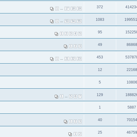
372
41423
...
1
17
18
19
1083
19955
...
1
53
54
55
95
15225
1
2
3
4
5
49
8686
1
2
3
453
53787
...
1
21
22
23
12
2216
5
1080
129
18882
...
1
5
6
7
1
5887
40
7015
1
2
3
25
4675
1
2