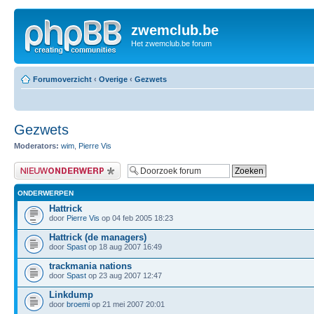
zwemclub.be
Het zwemclub.be forum
Forumoverzicht
‹
Overige
‹
Gezwets
Gezwets
Moderators:
wim
,
Pierre Vis
Plaats een nieuw bericht
ONDERWERPEN
Hattrick
door
Pierre Vis
op 04 feb 2005 18:23
Hattrick (de managers)
door
Spast
op 18 aug 2007 16:49
trackmania nations
door
Spast
op 23 aug 2007 12:47
Linkdump
door
broemi
op 21 mei 2007 20:01