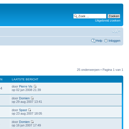
Uitgebreid zoeken
Help
Inloggen
25 onderwerpen • Pagina
1
van
1
EN
LAATSTE BERICHT
door
Pierre Vis
54
op 02 jun 2008 21:39
door
Domien
op 29 aug 2007 13:41
door
Spast
op 23 aug 2007 18:05
door
Domien
8
op 16 jun 2007 17:49