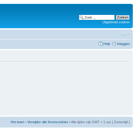
Uitgebreid zoeken
Help
Inloggen
Het team
•
Verwijder alle forumcookies
• Alle tijden zijn GMT + 1 uur [ Zomertijd ]