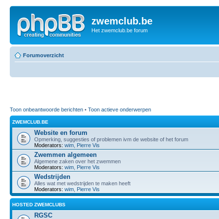
zwemclub.be
Het zwemclub.be forum
Forumoverzicht
Toon onbeantwoorde berichten
•
Toon actieve onderwerpen
ZWEMCLUB.BE
Website en forum
Opmerking, suggesties of problemen ivm de website of het forum
Moderators:
wim
,
Pierre Vis
Zwemmen algemeen
Algemene zaken over het zwemmen
Moderators:
wim
,
Pierre Vis
Wedstrijden
Alles wat met wedstrijden te maken heeft
Moderators:
wim
,
Pierre Vis
HOSTED ZWEMCLUBS
RGSC