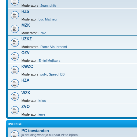
Moderators:
Jean
,
phile
HZS
Moderator:
Luc Mathieu
MZK
Moderator:
Ernie
UZKZ
Moderators:
Pierre Vis
,
broemi
OZV
Moderator:
Emiel Meijlaers
KWZC
Moderators:
polki
,
Speed_BB
HZA
WZK
Moderator:
kries
ZVO
Moderator:
jerre
OVERIGE
PC toestanden
ja dat ding waar je nu naar zit te kijken!