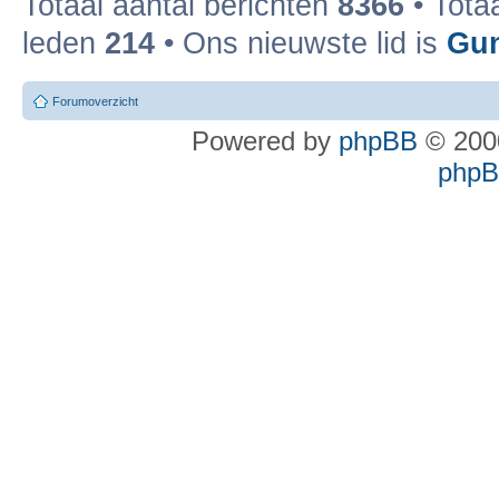
Totaal aantal berichten
8366
• Tota
leden
214
• Ons nieuwste lid is
Gun
Forumoverzicht
Powered by
phpBB
© 2000
phpBB